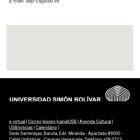
E-mail:
dep-ci@usb.ve
e-virtual
|
Correo
|
esopo
|
canalUSB
|
Agenda Cultural
|
USBnoticias
|
Calendario
|
Sede Sartenejas, Baruta, Edo. Miranda - Apartado 89000 -
Cable Unibolivar - Caracas Venezuela. Teléfono +58 0212-